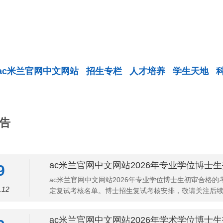
ac米兰官网中文网站
招生专栏
人才培养
学生天地
您的位置：
您的位置：
告
ac米兰官网中文网站2026年专业学位博士
9
ac米兰官网中文网站2026年专业学位博士生初审合格
.12
定复试考核名单。博士招生复试考核安排，敬请关注后
ac米兰官网中文网站2026年学术学位博士