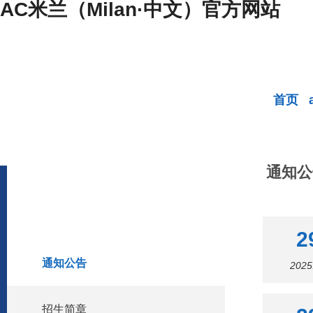
AC米兰（Milan·中文）官方网站
首页
通知公
研究生招生
2
通知公告
2025
招生简章