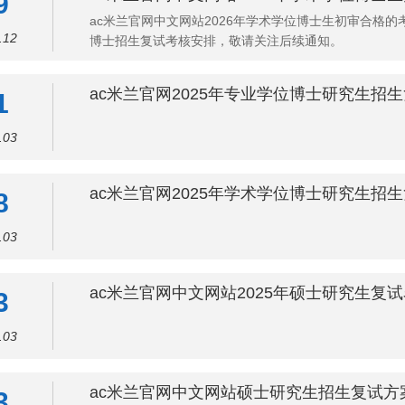
9
ac米兰官网中文网站2026年学术学位博士生初审合格
.12
博士招生复试考核安排，敬请关注后续通知。
ac米兰官网2025年专业学位博士研究生招
1
.03
ac米兰官网2025年学术学位博士研究生招
8
.03
ac米兰官网中文网站2025年硕士研究生复
3
.03
ac米兰官网中文网站硕士研究生招生复试方
3