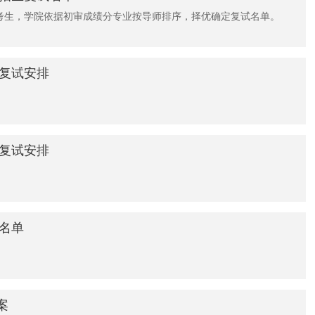
的考生，学院依据初审成绩分专业按导师排序，择优确定复试名单。
生复试安排
生复试安排
试名单
案