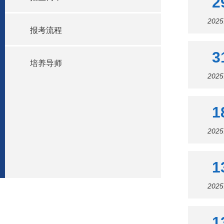
2
2025
报考流程
3
培养导师
2025
1
2025
1
2025
1